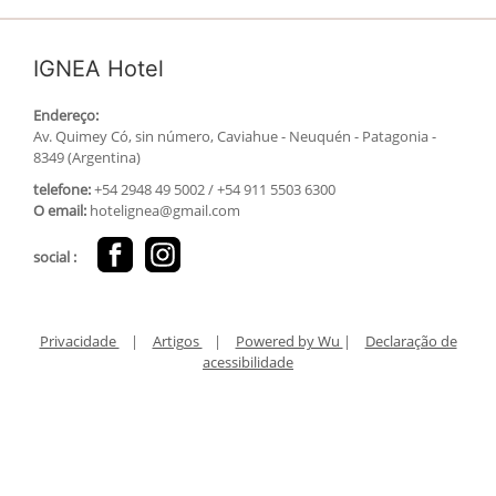
IGNEA Hotel
Endereço:
Av. Quimey Có, sin número, Caviahue - Neuquén - Patagonia -
8349 (Argentina)
telefone:
+54 2948 49 5002 / +54 911 5503 6300
O email:
hotelignea@gmail.com
social :
Privacidade
|
Artigos
|
Powered by Wu
|
Declaração de
acessibilidade